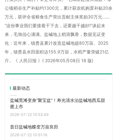
公顷稻谷生产补贴约1300元，累计获农机购置补贴20余
万元，获评全省粮食生产突出贡献主体奖励30万元……
“这份事业我们要接着干下去，还要越干越好!”谈起未
来，毛旭信心满满。盐碱地上稻浪飘香，数据见证变
化：近年来，镇赉县累计改造盐碱地超80万亩。2025
年，镇赉县水田面积达155.9万亩，水稻产量突破21亿
斤。《 人民日报 》( 2026年05月08日 18 版)
最新动态
盐碱荒滩变身“聚宝盆”！寿光清水泊盐碱地西瓜甜
蜜上市
2026-07-22 10:53:49
昔日盐碱地蝶变万亩良田
2026-07-22 10:51:16