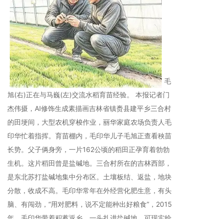
毛
旭(右)正在与马巍(左)交流水稻育苗经验。 本报记者门
杰伟摄，AI修饰生成素描画吉林省镇赉县建平乡三合村
的田埂间，大型农机穿梭作业，丽华家庭农场负责人毛
印华忙着指挥。育苗棚内，毛印华儿子毛旭正查看秧苗
长势。父子俩身旁，一片162公顷的稻田正孕育着勃勃
生机。这片稻田曾是盐碱地。三合村所在的吉林西部，
是东北苏打盐碱地集中分布区。土壤板结、返盐，地块
分散，收成不高。毛印华常年在外经营化肥生意，有头
脑、有闯劲，“用对肥料，说不定能种出好粮食”，2015
年，毛印华带着积蓄返乡，一头扎进盐碱地。可现实给