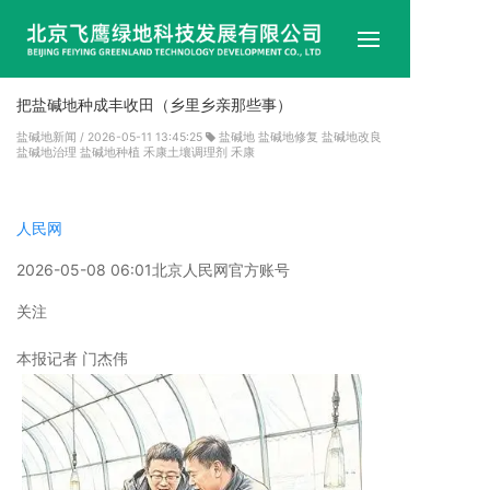
首
把盐碱地种成丰收田（乡里乡亲那些事）
盐碱地新闻
/ 2026-05-11 13:45:25
盐碱地
盐碱地修复
盐碱地改良
企
盐碱地治理
盐碱地种植
禾康土壤调理剂
禾康
企
人民网
产
2026-05-08 06:01
北京
人民网官方账号
成
关注
试
本报记者 门杰伟
技
新
联