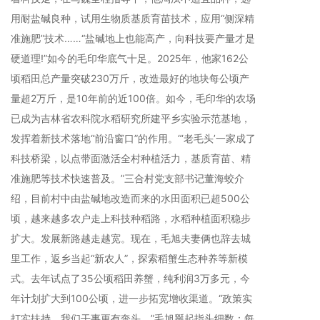
用耐盐碱良种，试用生物质基质育苗技术，应用“侧深精
准施肥”技术……“盐碱地上也能高产，向科技要产量才是
硬道理!”如今的毛印华底气十足。2025年，他家162公
顷稻田总产量突破230万斤，改造最好的地块每公顷产
量超2万斤，是10年前的近100倍。如今，毛印华的农场
已成为吉林省农科院水稻研究所建平乡实验示范基地，
发挥着新技术落地“前沿窗口”的作用。“‘老毛头’一家成了
科技桥梁，以点带面激活全村种植活力，基质育苗、精
准施肥等技术快速普及。”三合村党支部书记董海蛟介
绍，目前村中由盐碱地改造而来的水田面积已超500公
顷，越来越多农户走上科技种稻路，水稻种植面积稳步
扩大。发展新路越走越宽。现在，毛旭夫妻俩也辞去城
里工作，返乡当起“新农人”，探索稻蟹生态种养等新模
式。去年试点了35公顷稻田养蟹，纯利润3万多元，今
年计划扩大到100公顷，进一步拓宽增收渠道。“政策实
打实扶持，我们干事更有奔头。”毛旭掰起指头细数：每