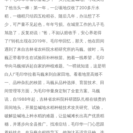
了他当头一棒：第一年，一公顷地仅收了200多斤水
稻，一穗稻只结四五粒稻谷。随后几年，办法想了不
少，可产量不见起色，年年亏损。在城里工作的儿子毛
旭急了，反复劝说：“爸，不如认赔收手，安心养老得
了!”转机出现在2019年。毛印华回忆，那天，他在田间
遇到了来自吉林省农科院水稻研究所的马巍。彼时，马
巍正带着学生在试验田补种秧苗。抱着一线希望，毛印
华向马巍倾诉起自家的种植难题。“一唠就知道，这是明
白人!”毛印华拉着马巍来到自家田地。看着地里高矮不
一、品种杂乱的秧苗，马巍从品种选择、育苗技术、田
间管理等方面，为毛印华量身定制了全套方案。马巍
说，自1988年起，吉林省农科院科研团队扎根在镇赉的
田间地头，开展盐碱地水稻种植技术攻关研究、试验，
破解盐碱地上种水稻的难题，让盐碱滩长出高产优质稻
穗，并逐步向全县推广。找准症结，毛印华一门心思跟
着科技走，在马巍全程指导下，他淘汰不适宜品种，选