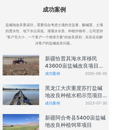
成功案例
盐碱地改良要成功，需要综合考虑土壤的含盐量、酸碱度、土壤
的透水性、地下水位高低、灌溉水水质、种植作物等，公司坚持
“客户无大小，一个客户一个精准方案”的改良原则，实实在在解
决客户的盐碱改良问题。
新疆恰普其海水库移民
43600亩盐碱改良项目
（2005年，新疆伊犁州恰
成功案例
2005-08-05
普其海水库移民盐碱改良
项目全部采用我公司盐碱
黑龙江大庆重度苏打盐碱
地改良技术）
地改良种植水稻示范项目
应用我公司盐碱地改良技
成功案例
2023-07-30
术
新疆阿合奇县5400亩盐碱
地改良种植饲草项目