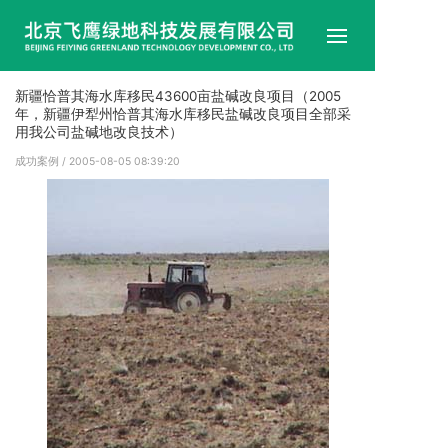
首
新疆恰普其海水库移民43600亩盐碱改良项目（2005
年，新疆伊犁州恰普其海水库移民盐碱改良项目全部采
用我公司盐碱地改良技术）
企
成功案例
/ 2005-08-05 08:39:20
企
产
成
试
技
新
联