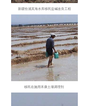
新疆恰浦其海水库移民盐碱改良工程
移民在施用禾康土壤调理剂