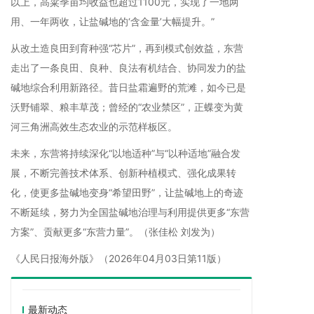
以上，高粱季亩均收益也超过1100元，实现了一地两
用、一年两收，让盐碱地的‘含金量’大幅提升。”
从改土造良田到育种强“芯片”，再到模式创效益，东营
走出了一条良田、良种、良法有机结合、协同发力的盐
碱地综合利用新路径。昔日盐霜遍野的荒滩，如今已是
沃野铺翠、粮丰草茂；曾经的“农业禁区”，正蝶变为黄
河三角洲高效生态农业的示范样板区。
未来，东营将持续深化“以地适种”与“以种适地”融合发
展，不断完善技术体系、创新种植模式、强化成果转
化，使更多盐碱地变身“希望田野”，让盐碱地上的奇迹
不断延续，努力为全国盐碱地治理与利用提供更多“东营
方案”、贡献更多“东营力量”。（张佳松 刘发为）
《人民日报海外版》（2026年04月03日第11版）
最新动态