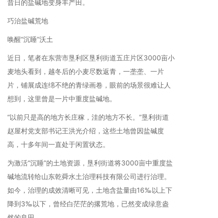
昔日的盐碱地变身丰产田。
巧治盐碱荒地
唤醒“沉睡”沃土
近日，笔者在东营市垦利区垦利街道五庄片区3000亩小
麦地头看到，越冬后的小麦尽数返青，一垄垄、一片
片，铺展成连绵不绝的青绿画卷，眼前的场景很难让人
想到，这里曾是一片中重度盐碱地。
“以前只是高的地方长庄稼，洼的地方不长。”垦利街道
赵屋村党支部书记王洪光介绍，这些土地曾因盐碱度
高，十多年间一直处于闲置状态。
为激活“沉睡”的土地资源，垦利街道将3000亩中重度盐
碱地流转给山东乾舜水土治理科技有限公司进行治理。
如今，治理的成效清晰可见，土地含盐量由16‰以上下
降到3‰以下，曾经白茫茫的撂荒地，已然变成绿意盎
然的良田。