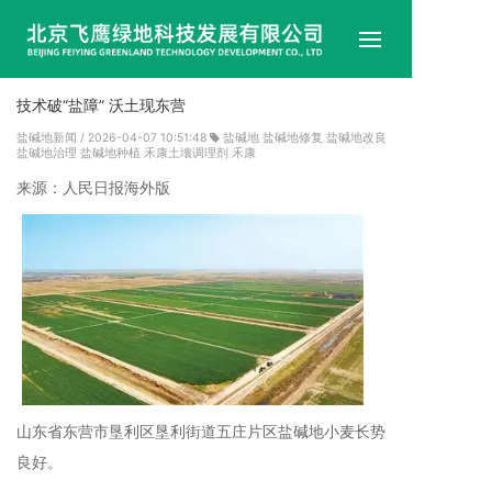
首
技术破“盐障” 沃土现东营
盐碱地新闻
/ 2026-04-07 10:51:48
盐碱地
盐碱地修复
盐碱地改良
企
盐碱地治理
盐碱地种植
禾康土壤调理剂
禾康
来源：人民日报海外版
企
产
成
试
技
新
山东省东营市垦利区垦利街道五庄片区盐碱地小麦长势
联
良好。