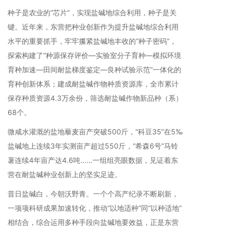
种子是农业的“芯片”，实现盐碱地综合利用，种子是关
键。近年来，东营把种业创新作为提升盐碱地综合利用
水平的重要抓手，牢牢攥紧盐碱地丰收的“种子密码”，
探索构建了“种源保存评价—实验室分子育种—模拟环境
育种加速—田间耐盐梯度鉴定—良种试验示范”一体化的
育种创新体系；建成耐盐碱作物种质资源库，全市累计
保存种质资源4.3万余份，筛选耐盐碱作物新品种（系）
68个。
微咸水灌溉的盐地藜麦亩产突破500斤，“科豆35”在5‰
盐碱地上连续3年实测亩产超过550斤，“希森6号”马铃
薯连续4年亩产达4.6吨……一组组亮眼数据，见证着东
营在耐盐碱种业创新上的坚实足迹。
昔日盐碱白，今朝沃野青。一个个高产纪录不断刷新，
一项项科研成果加速转化，推动“以地适种”同“以种适地”
相结合，综合运用多种手段向盐碱地要效益，正是东营