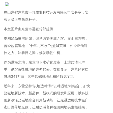
在山东省东营市一邦农业科技开发有限公司实验室，实
验人员正在筛选种子。
本文图片由东营市委宣传部提供
春潮涌动黄河尾闾，绿意渐染渤海之滨。在山东东营，
曾经盐霜遍地、“十年九不收”的盐碱荒滩，如今正借科
技之力、沐春日之泽，焕发勃勃生机。
作为退海之地，东营地下水矿化度高，土壤盐渍化严
重，是滨海盐碱地的典型代表。数据显示，东营约有盐
碱地341万亩，其中盐碱耕地面积约196万亩。
近年来，东营坚持“以地适种”和“以种适地”相结合，加快
盐碱地新技术、新品种、新模式的研发和应用，以科技
创新激活盐碱地综合利用新动能，让先进适用技术在广
袤田野落地见效，让耐盐碱良种在田间地头生根结果，