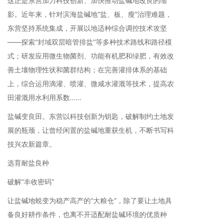
这正是东营加力科技创新、加快推动盐碱地改良的缩
影。近年来，针对滨海盐碱地“盐、板、瘦”治理难题，
东营坚持系统集成，开展以地适种综合调控技术攻坚
——探索“封域双层暗管排盐”等多种技术路线和路径模
式；研发应用微生物菌剂、功能有机肥和绿肥，有效改
善土壤物理性状和菌群结构；在完善灌排体系的基础
上，综合运用滴灌、喷灌、微咸水灌溉等技术，提高农
田灌溉用水利用系数……
盐碱变良田。东营以科技创新为钥匙，破解制约土地发
展的瓶颈，让曾经闲置的盐碱地重获生机，不断书写科
技兴农新篇章。
选育耐盐良种
破解“丰收密码”
让盐碱地蜕变为稳产高产的“大粮仓”，除了要让土地具
备良好耕作条件，也离不开适配耐盐碱环境的优质种