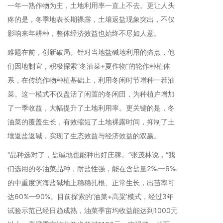
一年一熟作物为主，土地利用率一直上不去。更让人头
疼的是，冬季地表长期裸露，土壤返盐现象突出，不仅
影响来年耕种，整体经济效益也始终不尽如人意。
难题在前，创新破局。针对当地盐碱地利用的痛点，他
们因地制宜，积极探索“冬油菜+夏作物”的轮作种植体
系，在传统作物种植基础上，利用冬闲时节增种一茬油
菜。这一模式不仅盘活了闲置的冬闲田，为种植户增加
了一季收益，大幅提升了土地利用率。更关键的是，冬
油菜的覆盖生长，有效缩短了土地裸露时间，抑制了土
壤返盐返碱，实现了生态效益与经济效益的双赢。
“品种选对了，盐碱地也能种出好庄稼。”张茂林说，“我
们选用的冬油菜品种，耐盐性强，能在含盐量2‰—6‰
的中重度滨海盐碱地上稳稳扎根、正常生长，出苗率可
达60%—90%。目前探索的‘油菜+高粱’模式，经过3年
试验示范已经日趋成熟，油菜季亩均收益能达到1000元