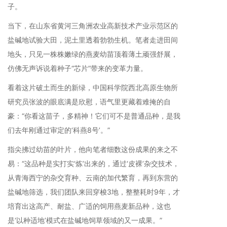
子。
当下，在山东省黄河三角洲农业高新技术产业示范区的
盐碱地试验大田，泥土里透着勃勃生机。笔者走进田间
地头，只见一株株嫩绿的燕麦幼苗顶着薄土顽强舒展，
仿佛无声诉说着种子“芯片”带来的变革力量。
看着这片破土而生的新绿，中国科学院西北高原生物所
研究员张波的眼底满是欣慰，语气里更藏着难掩的自
豪：“你看这苗子，多精神！它们可不是普通品种，是我
们去年刚通过审定的‘科燕8号’。”
指尖拂过幼苗的叶片，他向笔者细数这份成果的来之不
易：“这品种是实打实‘炼’出来的，通过‘皮裸’杂交技术，
从青海西宁的杂交育种、云南的加代繁育，再到东营的
盐碱地筛选，我们团队来回穿梭3地，整整耗时9年，才
培育出这高产、耐盐、广适的饲用燕麦新品种，这也
是‘以种适地’模式在盐碱地饲草领域的又一成果。”