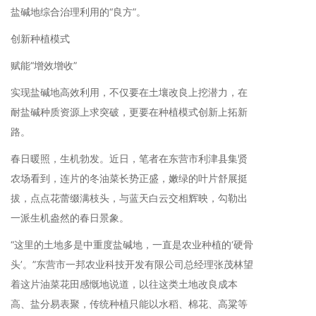
盐碱地综合治理利用的“良方”。
创新种植模式
赋能“增效增收”
实现盐碱地高效利用，不仅要在土壤改良上挖潜力，在
耐盐碱种质资源上求突破，更要在种植模式创新上拓新
路。
春日暖照，生机勃发。近日，笔者在东营市利津县集贤
农场看到，连片的冬油菜长势正盛，嫩绿的叶片舒展挺
拔，点点花蕾缀满枝头，与蓝天白云交相辉映，勾勒出
一派生机盎然的春日景象。
“这里的土地多是中重度盐碱地，一直是农业种植的‘硬骨
头’。”东营市一邦农业科技开发有限公司总经理张茂林望
着这片油菜花田感慨地说道，以往这类土地改良成本
高、盐分易表聚，传统种植只能以水稻、棉花、高粱等