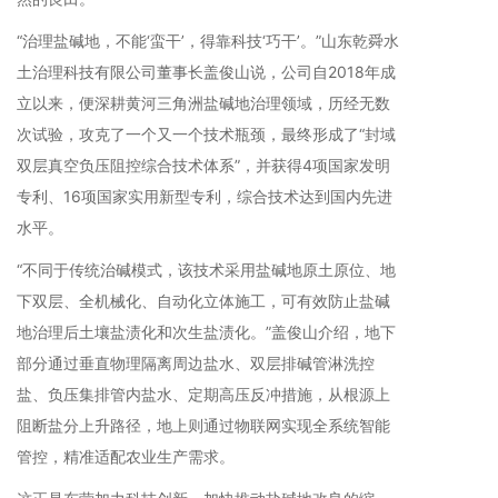
“治理盐碱地，不能‘蛮干’，得靠科技‘巧干’。”山东乾舜水
土治理科技有限公司董事长盖俊山说，公司自2018年成
立以来，便深耕黄河三角洲盐碱地治理领域，历经无数
次试验，攻克了一个又一个技术瓶颈，最终形成了“封域
双层真空负压阻控综合技术体系”，并获得4项国家发明
专利、16项国家实用新型专利，综合技术达到国内先进
水平。
“不同于传统治碱模式，该技术采用盐碱地原土原位、地
下双层、全机械化、自动化立体施工，可有效防止盐碱
地治理后土壤盐渍化和次生盐渍化。”盖俊山介绍，地下
部分通过垂直物理隔离周边盐水、双层排碱管淋洗控
盐、负压集排管内盐水、定期高压反冲措施，从根源上
阻断盐分上升路径，地上则通过物联网实现全系统智能
管控，精准适配农业生产需求。